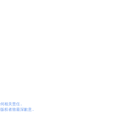
相关责任.

版权者致最深歉意.