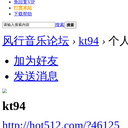
免回复VIP
打赏本站
下载帮助
搜索
搜索
风行音乐论坛
›
kt94
›
个
加为好友
发送消息
kt94
http://hot512.com/?46125