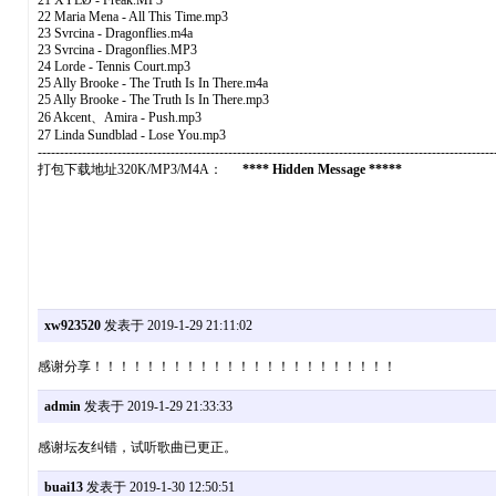
21 XYLØ - Freak.MP3
22 Maria Mena - All This Time.mp3
23 Svrcina - Dragonflies.m4a
23 Svrcina - Dragonflies.MP3
24 Lorde - Tennis Court.mp3
25 Ally Brooke - The Truth Is In There.m4a
25 Ally Brooke - The Truth Is In There.mp3
26 Akcent、Amira - Push.mp3
27 Linda Sundblad - Lose You.mp3
-------------------------------------------------------------------------------------------------------
打包下载地址320K/MP3/M4A：
**** Hidden Message *****
xw923520
发表于 2019-1-29 21:11:02
感谢分享！！！！！！！！！！！！！！！！！！！！！！！
admin
发表于 2019-1-29 21:33:33
感谢坛友纠错，试听歌曲已更正。
buai13
发表于 2019-1-30 12:50:51