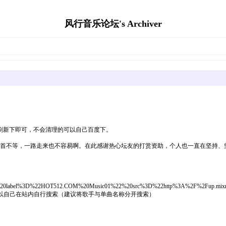
风行音乐论坛's Archiver
刷新下即可，不会清理的可以自己百度下。
多首不等，一路走来也不容易啊。在此感谢热心坛友的打赏资助，个人也一直在坚持、
0%3Cm%20label%3D%22HOT512.COM%20Music01%22%20src%3D%22http%3A%2F%2F
载可以自己在站内自行搜索（建议将歌手与单曲名称分开搜索）