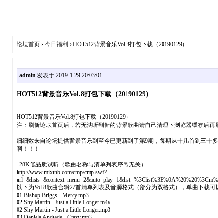
论坛首页
›
今日福利
› HOT512背景音乐Vol.8打包下载（20190129）
admin
发表于 2019-1-29 20:03:01
HOT512背景音乐Vol.8打包下载（20190129）
HOT512背景音乐Vol.8打包下载（20190129）
注：刷新论坛首页后，若无法听到新的背景歌曲请自己清理下浏览器缓存后再
细细数来自论坛提供背景音乐到至今已更新到了第9期，每期从十几首到三十
啊！！！
128K低品质试听（歌曲名称与清单列表序号无关）
http://www.mixrnb.com/cmp/cmp.swf?
url=&lists=&context_menu=2&auto_play=1&list=%3Clist%3E%0A%20%2
以下为Vol.8歌曲合辑27首清单列表及音源格式（部分为双格式），单曲下
01 Bishop Briggs - Mercy.mp3
02 Shy Martin - Just a Little Longer.m4a
02 Shy Martin - Just a Little Longer.mp3
03 Daniela Andrade - Crazy.mp3