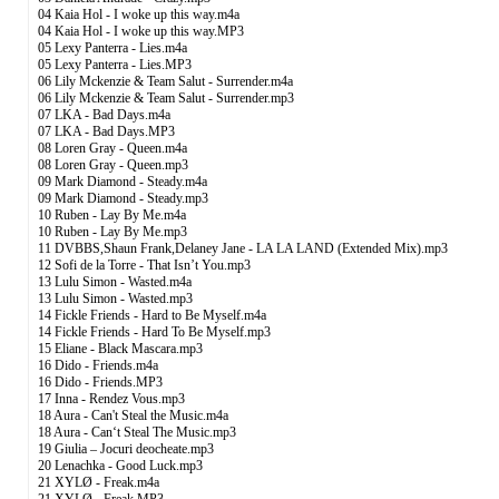
04 Kaia Hol - I woke up this way.m4a
04 Kaia Hol - I woke up this way.MP3
05 Lexy Panterra - Lies.m4a
05 Lexy Panterra - Lies.MP3
06 Lily Mckenzie & Team Salut - Surrender.m4a
06 Lily Mckenzie & Team Salut - Surrender.mp3
07 LKA - Bad Days.m4a
07 LKA - Bad Days.MP3
08 Loren Gray - Queen.m4a
08 Loren Gray - Queen.mp3
09 Mark Diamond - Steady.m4a
09 Mark Diamond - Steady.mp3
10 Ruben - Lay By Me.m4a
10 Ruben - Lay By Me.mp3
11 DVBBS,Shaun Frank,Delaney Jane - LA LA LAND (Extended Mix).mp3
12 Sofi de la Torre - That Isn’t You.mp3
13 Lulu Simon - Wasted.m4a
13 Lulu Simon - Wasted.mp3
14 Fickle Friends - Hard to Be Myself.m4a
14 Fickle Friends - Hard To Be Myself.mp3
15 Eliane - Black Mascara.mp3
16 Dido - Friends.m4a
16 Dido - Friends.MP3
17 Inna - Rendez Vous.mp3
18 Aura - Can't Steal the Music.m4a
18 Aura - Can‘t Steal The Music.mp3
19 Giulia – Jocuri deocheate.mp3
20 Lenachka - Good Luck.mp3
21 XYLØ - Freak.m4a