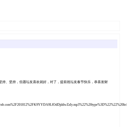
坚持、坚持，但愿坛友喜欢就好，对了，提前祝坛友春节快乐，恭喜发财
up.mixrnb.com%2F201812%2FK9YYDA9LfOdDjddwZzIy.mp3%22%20type%3D%22%22