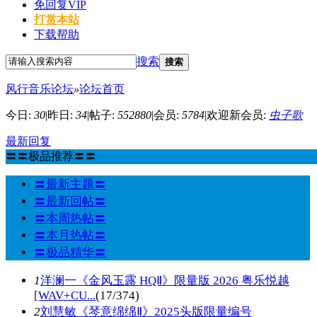
免回复VIP
打赏本站
下载帮助
搜索
搜索
风行音乐论坛
»
论坛首页
今日:
30
|
昨日:
34
|
帖子:
552880
|
会员:
5784
|
欢迎新会员:
虫子歌
最新回复
〓〓极品推荐〓〓
〓最新主题〓
〓最新回帖〓
〓本周热帖〓
〓本月热帖〓
〓极品精华〓
1
洋澜一《金风玉露 HQⅡ》限量版 2026 粤乐悦越
[WAV+CU...
(17/374)
2
刘慧敏《琴意绵绵Ⅱ》2025头版限量编号