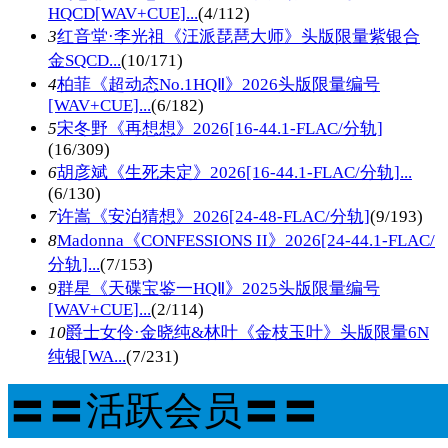
HQCD[WAV+CUE]...
(4/112)
3
红音堂·李光祖《汪派琵琶大师》头版限量紫银合
金SQCD...
(10/171)
4
柏菲《超动态No.1HQⅡ》2026头版限量编号
[WAV+CUE]...
(6/182)
5
宋冬野《再想想》2026[16-44.1-FLAC/分轨]
(16/309)
6
胡彦斌《生死未定》2026[16-44.1-FLAC/分轨]...
(6/130)
7
许嵩《安泊猜想》2026[24-48-FLAC/分轨]
(9/193)
8
Madonna《CONFESSIONS II》2026[24-44.1-FLAC/
分轨]...
(7/153)
9
群星《天碟宝鉴一HQⅡ》2025头版限量编号
[WAV+CUE]...
(2/114)
10
爵士女伶·金晓纯&林叶《金枝玉叶》头版限量6N
纯银[WA...
(7/231)
〓〓活跃会员〓〓