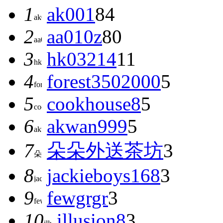
1
ak001
84
2
aa010z
80
3
hk03214
11
4
forest3502000
5
5
cookhouse8
5
6
akwan999
5
7
朵朵外送茶坊
3
8
jackieboys168
3
9
fewgrgr
3
10
illusion8
3