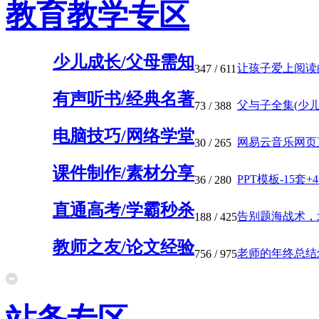
教育教学专区
少儿成长/父母需知
让孩子爱上阅读的1
347
/ 611
有声听书/经典名著
父与子全集(少儿英
73
/ 388
电脑技巧/网络学堂
网易云音乐网页直接
30
/ 265
课件制作/素材分享
PPT模板-15套+
36
/ 280
直通高考/学霸秒杀
告别题海战术，北
188
/ 425
教师之友/论文经验
老师的年终总结怎
756
/ 975